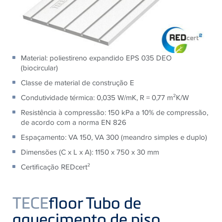
Material: poliestireno expandido EPS 035 DEO
(biocircular)
Classe de material de construção E
Condutividade térmica: 0,035 W/mK, R = 0,77 m²K/W
Resistência à compressão: 150 kPa a 10% de compressão,
de acordo com a norma EN 826
Espaçamento: VA 150, VA 300 (meandro simples e duplo)
Dimensões (C x L x A): 1150 x 750 x 30 mm
Certificação REDcert²
TECE
floor Tubo de
aquecimento de piso