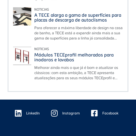
NOTICIAS
A TECE alarga a gama de superfícies para
placas de descarga de autoclismos
Para oferecer a máxima liberdade de design na casa
de banho, a TECE está a expandir ainda mais a sua
gama de superfícies para a linha já consolidada...
NOTICIAS
Módulos TECEprofil melhorados para
inodoros e lavabos
Melhorar ainda mais o que já é bom e atualizar os
clássicos: com esta ambição, a TECE apresenta
atualizações para os seus módulos TECEprofil e...
Floating
Sidebar
LinkedIn
Instagram
Facebook