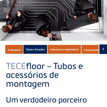
Subnavigation
‹
Tubos e fixações
Colectores e reguladores
Visão geral
Componentes
D
of
current
TECE
floor – Tubos e
Product
acessórios de
montagem
Um verdadeiro parceiro