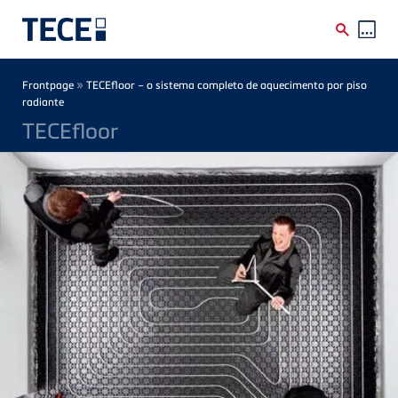
Skip to main content
Breadcrumb
»
Frontpage
TECEfloor – o sistema completo de aquecimento por piso
radiante
TECEfloor