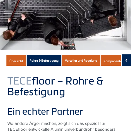
Subnavigation
‹
Rohre & Befestigung
Verteiler und Regelung
Übersicht
Komponenten
of
current
TECE
floor – Rohre &
Product
Befestigung
Ein echter Partner
Wo andere Ärger machen, zeigt sich das speziell für
TECEfloor entwickelte Aluminiumverbundrohr besonders