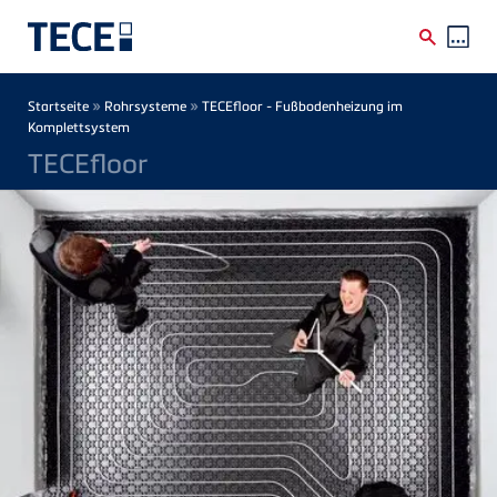
Direkt zum Inhalt
Breadcrumb
»
»
Startseite
Rohrsysteme
TECEfloor - Fußbodenheizung im
Komplettsystem
TECEfloor