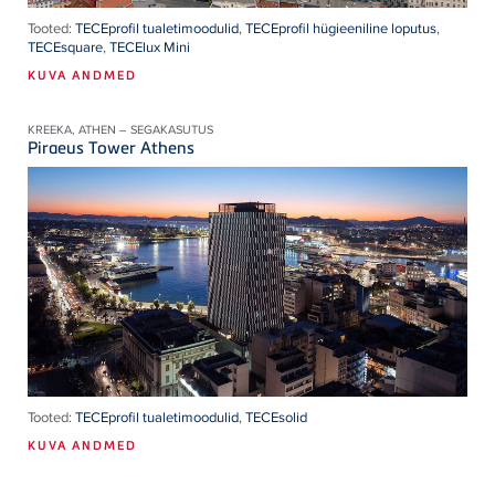
Tooted:
TECEprofil tualetimoodulid
,
TECEprofil hügieeniline loputus
,
TECEsquare
,
TECElux Mini
KUVA ANDMED
KREEKA, ATHEN – SEGAKASUTUS
Piraeus Tower Athens
Tooted:
TECEprofil tualetimoodulid
,
TECEsolid
KUVA ANDMED