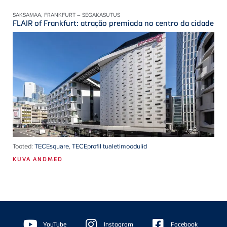
SAKSAMAA, FRANKFURT – SEGAKASUTUS
FLAIR of Frankfurt: atração premiada no centro da cidade
Tooted:
TECEsquare
,
TECEprofil tualetimoodulid
KUVA ANDMED
Floating
Sidebar
YouTube
Instagram
Facebook