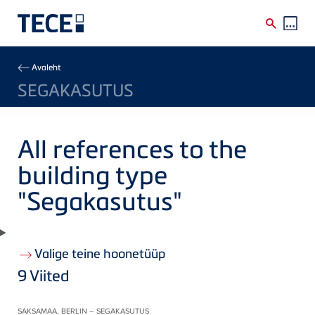
Skip to main content
Breadcrumb
Avaleht
SEGAKASUTUS
All references to the
building type
"Segakasutus"
Valige teine hoonetüüp
9
Viited
SAKSAMAA, BERLIN – SEGAKASUTUS