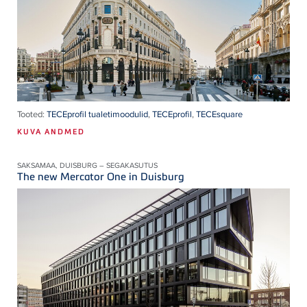
Tooted:
TECEprofil tualetimoodulid
,
TECEprofil
,
TECEsquare
KUVA ANDMED
SAKSAMAA, DUISBURG – SEGAKASUTUS
The new Mercator One in Duisburg