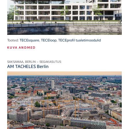
Tooted:
TECEsquare
,
TECEloop
,
TECEprofil tualetimoodulid
KUVA ANDMED
SAKSAMAA, BERLIN – SEGAKASUTUS
AM TACHELES Berlin