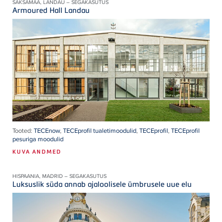
SAKSAMAA, LANDAU – SEGAKASUTUS
Armoured Hall Landau
Tooted:
TECEnow
,
TECEprofil tualetimoodulid
,
TECEprofil
,
TECEprofil
pesuriga moodulid
KUVA ANDMED
HISPAANIA, MADRID – SEGAKASUTUS
Luksuslik süda annab ajaloolisele ümbrusele uue elu