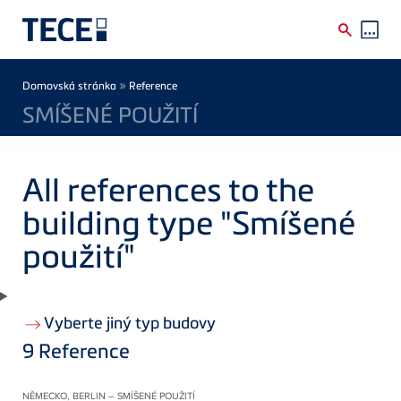
Skip to main content
Breadcrumb
»
Domovská stránka
Reference
SMÍŠENÉ POUŽITÍ
All references to the
building type "Smíšené
použití"
Vyberte jiný typ budovy
9
Reference
NĚMECKO, BERLIN – SMÍŠENÉ POUŽITÍ