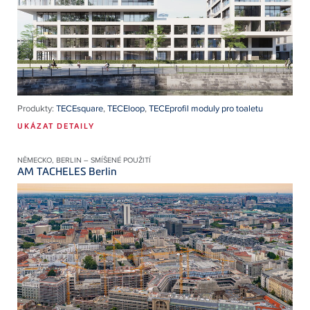
Produkty:
TECEsquare
,
TECEloop
,
TECEprofil moduly pro toaletu
UKÁZAT DETAILY
NĚMECKO, BERLIN – SMÍŠENÉ POUŽITÍ
AM TACHELES Berlin