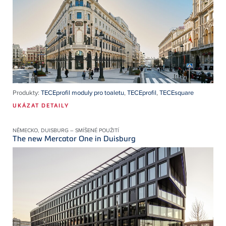
Produkty:
TECEprofil moduly pro toaletu
,
TECEprofil
,
TECEsquare
UKÁZAT DETAILY
NĚMECKO, DUISBURG – SMÍŠENÉ POUŽITÍ
The new Mercator One in Duisburg