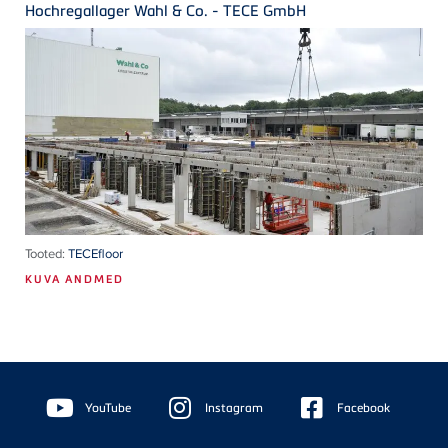
Hochregallager Wahl & Co. - TECE GmbH
Tooted:
TECEfloor
KUVA ANDMED
Floating
Sidebar
YouTube
Instagram
Facebook