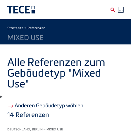
Direkt zum Inhalt
Breadcrumb
»
Startseite
Referenzen
MIXED USE
Alle Referenzen zum
Gebäudetyp "Mixed
Use"
Anderen Gebäudetyp wählen
14
Referenzen
DEUTSCHLAND, BERLIN – MIXED USE