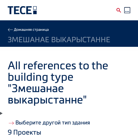
Skip to main content
Breadcrumb
Домашняя страница
ЗМЕШАНАЕ ВЫКАРЫСТАННЕ
All references to the
building type
"Змешанае
выкарыстанне"
Выберите другой тип здания
9
Проекты