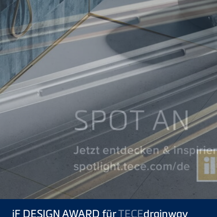
iF DESIGN AWARD für
TECE
drainway