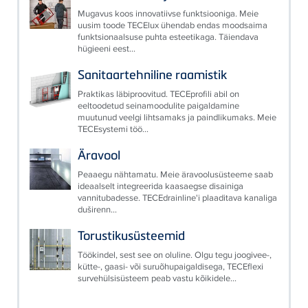
Mugavus koos innovatiivse funktsiooniga. Meie
uusim toode TECElux ühendab endas moodsaima
funktsionaalsuse puhta esteetikaga. Täiendava
hügieeni eest...
Sanitaartehniline raamistik
Praktikas läbiproovitud. TECEprofili abil on
eeltoodetud seinamoodulite paigaldamine
muutunud veelgi lihtsamaks ja paindlikumaks. Meie
TECEsystemi töö...
Äravool
Peaaegu nähtamatu. Meie äravoolusüsteeme saab
ideaalselt integreerida kaasaegse disainiga
vannitubadesse. TECEdrainline'i plaaditava kanaliga
duširenn...
Torustikusüsteemid
Töökindel, sest see on oluline. Olgu tegu joogivee-,
kütte-, gaasi- või suruõhupaigaldisega, TECEflexi
survehülsisüsteem peab vastu kõikidele...