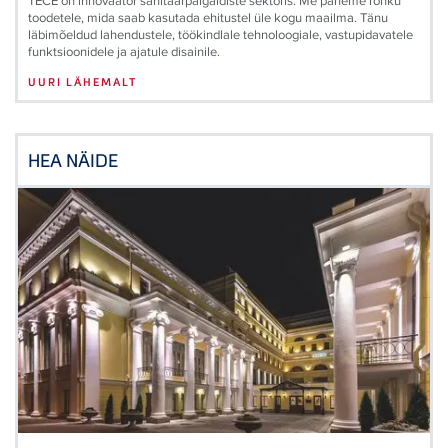
TECE on innovaator sanitaarpaigaldiste sektoris. Me paneme rõhku
toodetele, mida saab kasutada ehitustel üle kogu maailma. Tänu
läbimõeldud lahendustele, töökindlale tehnoloogiale, vastupidavatele
funktsioonidele ja ajatule disainile.
UURI LÄHEMALT
HEA NÄIDE