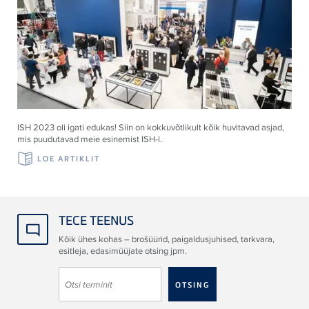
ISH 2023 oli igati edukas! Siin on kokkuvõtlikult kõik huvitavad asjad,
mis puudutavad meie esinemist ISH-l.
LOE ARTIKLIT
TECE TEENUS
Kõik ühes kohas – brošüürid, paigaldusjuhised, tarkvara,
esitleja, edasimüüjate otsing jpm.