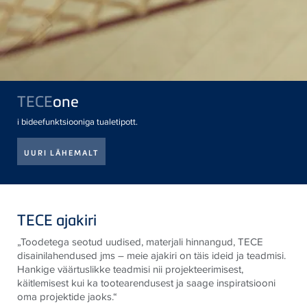
TECE
one
i bideefunktsiooniga tualetipott.
UURI LÄHEMALT
TECE ajakiri
„Toodetega seotud uudised, materjali hinnangud,
TECE
disainilahendused jms – meie ajakiri on täis ideid ja teadmisi.
Hankige väärtuslikke teadmisi nii projekteerimisest,
käitlemisest kui ka tootearendusest ja saage inspiratsiooni
oma projektide jaoks.“