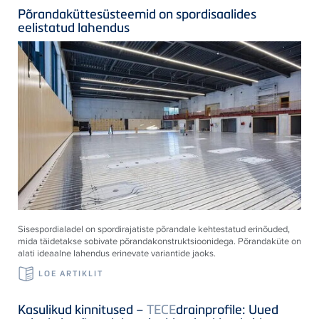
Põrandaküttesüsteemid on spordisaalides
eelistatud lahendus
Sisespordialadel on spordirajatiste põrandale kehtestatud erinõuded,
mida täidetakse sobivate põrandakonstruktsioonidega. Põrandaküte on
alati ideaalne lahendus erinevate variantide jaoks.
LOE ARTIKLIT
Kasulikud kinnitused –
TECE
drainprofile: Uued