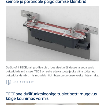
seinale ja põrandale paigaldamise klambrid
Dušiprofiil
TECE
drainprofile sobib ideaalselt niššidesse ja seda saab
paigaldada niši sisse.
TECE
on selle eduka toote jaoks välja töötanud
paigaldusklambri, mis muudab niigi lihtsa paigalduse veelgi lihtsamaks.
LOE ARTIKLIT
TECE
one dušifunktsiooniga tualetipott: mugavus
kõige kaunimas vormis