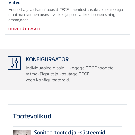
Viited
Hooned vajavad vannitubasid. TECE lahendusi kasutatakse üle kogu
maailma elamuehituses, avalikes ja poolavalikes hoonetes ning
eramajades.
UURI LÄHEMALT
KONFIGURAATOR
Individuaalne disain – kogege TECE toodete
mitmekülgsust ja kasutage TECE
veebikonfiguraatoreid.
Tootevalikud
Sanitaartooted ja -süsteemid