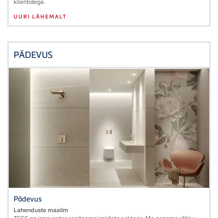
klientidega.
UURI LÄHEMALT
PÄDEVUS
Pädevus
Lahenduste maailm