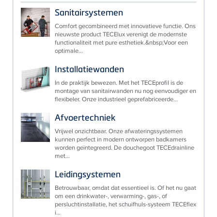
Sanitairsystemen
Comfort gecombineerd met innovatieve functie. Ons
nieuwste product TECElux verenigt de modernste
functionaliteit met pure esthetiek.&nbsp;Voor een
optimale...
Installatiewanden
In de praktijk bewezen. Met het TECEprofil is de
montage van sanitairwanden nu nog eenvoudiger en
flexibeler. Onze industrieel geprefabriceerde...
Afvoertechniek
Vrijwel onzichtbaar. Onze afwateringssystemen
kunnen perfect in modern ontworpen badkamers
worden geïntegreerd. De douchegoot TECEdrainline
met...
Leidingsystemen
Betrouwbaar, omdat dat essentieel is. Of het nu gaat
om een drinkwater-, verwarming-, gas-, of
persluchtinstallatie, het schuifhuls-systeem TECEflex
i...