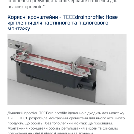
створення продукції, а також черпайте натхнення для
власних проектів.“
Корисні кронштейни -
TECE
drainprofile: Нове
кріплення для настінного та підлогового
монтажу
Душовий профіль
TECE
drainprofile ідеально підходить для монтажу
в ніші.
TECE
розробила монтажний кронштейн для цього успішного
продукту, що робить і без того легкий монтаж ще простішим.
Монтажний кронштейн робить регулювання висоти та фіксацію
положення на стіні й підлозі швидким та зручним.