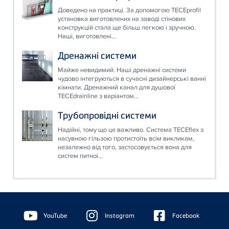
Доведено на практиці. За допомогою TECEprofil
установка виготовлених на заводі стінових
конструкцій стала ще більш легкою і зручною.
Наші, виготовлені...
Дренажні системи
Майже невидимий. Наші дренажні системи
чудово інтегруються в сучасні дизайнерські ванні
кімнати. Дренажний канал для душової
TECEdrainline з варіантом...
Трубопровідні системи
Надійні, тому що це важливо. Система TECEflex з
насувною гільзою протистоїть всім викликам,
незалежно від того, застосовується вона для
систем питної...
Floating
Sidebar
YouTube
Instagram
Facebook