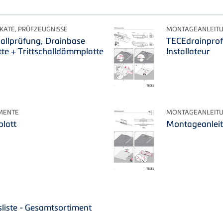
IKATE, PRÜFZEUGNISSE
MONTAGEANLEIT
hallprüfung, Drainbase
TECEdrainprof
te + Trittschalldämmplatte
Installateur
MENTE
MONTAGEANLEIT
blatt
Montageanleit
liste - Gesamtsortiment