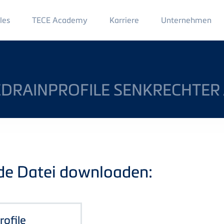
Main
les
TECE Academy
Karriere
Unternehmen
Menu
2
DRAINPROFILE SENKRECHTER
nde Datei downloaden:
rofile