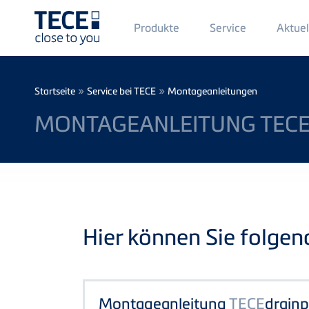
Main
Produkte
Service
Aktuel
Menü
1
Direkt zum Inhalt
Breadcrumb
»
»
Startseite
Service bei TECE
Montageanleitungen
MONTAGEANLEITUNG TECE
Hier können Sie folge
Montageanleitung
TECE
drainp