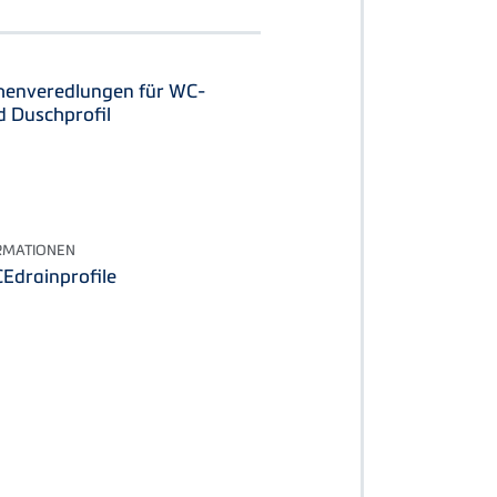
henveredlungen für WC-
d Duschprofil
RMATIONEN
Edrainprofile