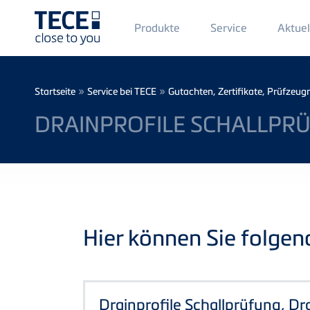
Main
Produkte
Service
Aktuel
Menü
1
Direkt zum Inhalt
Breadcrumb
»
»
Startseite
Service bei TECE
Gutachten, Zertifikate, Prüfzeug
DRAINPROFILE SCHALLPR
Hier können Sie folge
Drainprofile Schallprüfung, Dr