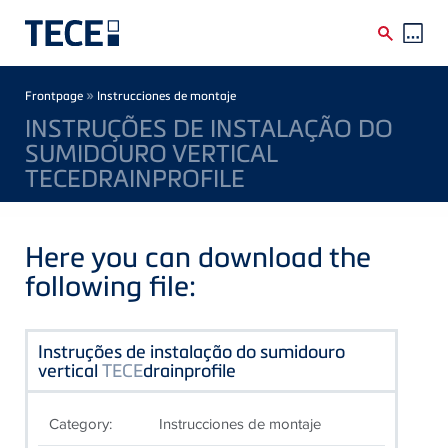
Skip to main content
Breadcrumb
»
Frontpage
Instrucciones de montaje
INSTRUÇÕES DE INSTALAÇÃO DO
SUMIDOURO VERTICAL
TECEDRAINPROFILE
Here you can download the
following file:
Instruções de instalação do sumidouro
vertical
TECE
drainprofile
Category:
Instrucciones de montaje