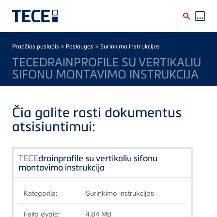
Skip to main content
Breadcrumb
»
»
Pradžios puslapis
Paslaugos
Surinkimo instrukcijos
TECEDRAINPROFILE SU VERTIKALIU
SIFONU MONTAVIMO INSTRUKCIJA
Čia galite rasti dokumentus
atsisiuntimui:
TECE
drainprofile su vertikaliu sifonu
montavimo instrukcija
Kategorija:
Surinkimo instrukcijos
Failo dydis:
4.84 MB