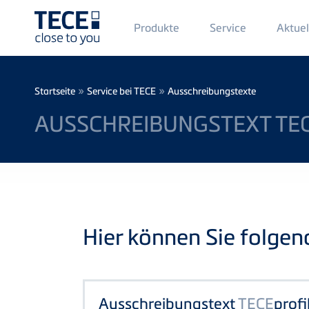
Main
Produkte
Service
Aktuel
Menü
1
Direkt zum Inhalt
Breadcrumb
»
»
Startseite
Service bei TECE
Ausschreibungstexte
AUSSCHREIBUNGSTEXT TE
Hier können Sie folge
Ausschreibungstext
TECE
profi