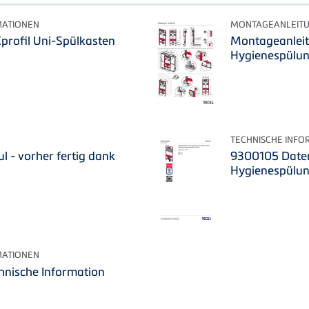
MATIONEN
MONTAGEANLEIT
profil Uni-Spülkasten
Montageanleit
Hygienespülun
TECHNISCHE INFO
l - vorher fertig dank
9300105 Daten
Hygienespülung
MATIONEN
chnische Information