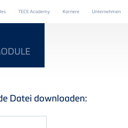
Main
les
TECE Academy
Karriere
Unternehmen
Menu
2
MODULE
nde Datei downloaden: