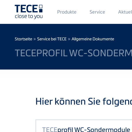
Main
Produkte
Service
Aktuel
Menü
1
Direkt zum Inhalt
Breadcrumb
»
»
Startseite
Service bei TECE
Allgemeine Dokumente
TECEPROFIL WC-SONDER
Hier können Sie folge
TECE
profil WC-Sondermodule