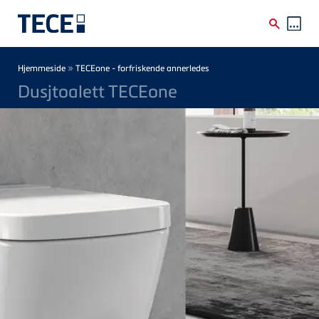
Skip to main content
Breadcrumb
»
Hjemmeside
TECEone - forfriskende annerledes
Dusjtoalett TECEone