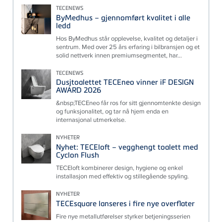
TECENEWS
ByMedhus – gjennomført kvalitet i alle
ledd
Hos ByMedhus står opplevelse, kvalitet og detaljer i
sentrum. Med over 25 års erfaring i bilbransjen og et
solid nettverk innen premiumsegmentet, har...
TECENEWS
Dusjtoalettet TECEneo vinner iF DESIGN
AWARD 2026
&nbsp;TECEneo får ros for sitt gjennomtenkte design
og funksjonalitet, og tar nå hjem enda en
internasjonal utmerkelse.
NYHETER
Nyhet: TECEloft – vegghengt toalett med
Cyclon Flush
TECEloft kombinerer design, hygiene og enkel
installasjon med effektiv og stillegående spyling.
NYHETER
TECEsquare lanseres i fire nye overflater
Fire nye metallutførelser styrker betjeningsserien