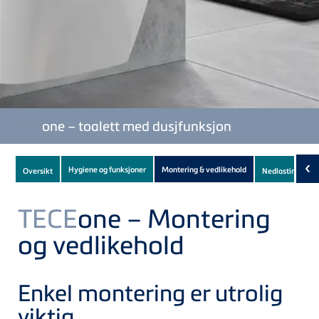
TECE
one – toalett med dusjfunksjon
Subnavigation
‹
Hygiene og funksjoner
Montering & vedlikehold
Oversikt
Nedlastinger
(8)
of
current
TECE
one – Montering
Product
og vedlikehold
Enkel montering er utrolig
viktig.