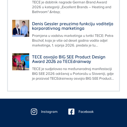
TECE je dobitnik nagrade German Brand Award
2026 u kategoriji „Excellent Brands – Heating and
Bathroom“.&nbsp;
Denis Gessler preuzima funkciju voditelja
korporativnog marketinga
Promjena u vodstvu marketinga u tvrtki TECE: Petra
Bischof, koja je više od deset godina vodila odjel
marketinga, 1. srpnja 2026. predala je tu...
TECE osvojio BIG SEE Product Design
Award 2026 za TECEdrainway
TECE je sudjelovao na međunarodnoj manifestaciji
BIG SEE 2026 održanoj u Portorožu u Sloveniji, gdje
je proizvod TECEdrainway osvojio BIG SEE Product...
Floating
Sidebar
Instagram
Facebook