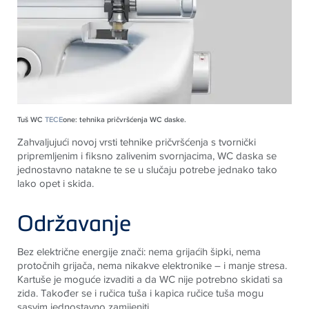
Tuš WC
TECE
one: tehnika pričvršćenja WC daske.
Zahvaljujući novoj vrsti tehnike pričvršćenja s tvornički
pripremljenim i fiksno zalivenim svornjacima, WC daska se
jednostavno natakne te se u slučaju potrebe jednako tako
lako opet i skida.
Održavanje
Bez električne energije znači: nema grijaćih šipki, nema
protočnih grijača, nema nikakve elektronike – i manje stresa.
Kartuše je moguće izvaditi a da WC nije potrebno skidati
sa
zida. Također se i ručica tuša i kapica ručice tuša mogu
sasvim jednostavno zamijeniti
.