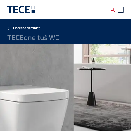
Skip to main content
Breadcrumb
Početna stranica
TECEone tuš WC