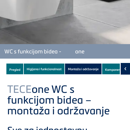
WC s funkcijom bidea -
TECE
one
Subnavigation
‹
Higijena i funkcionalnost
Montaža i održavanje
Pregled
Komponente
of
current
TECE
one WC s
Product
funkcijom bidea –
montaža i održavanje
Sve za jednostavnu