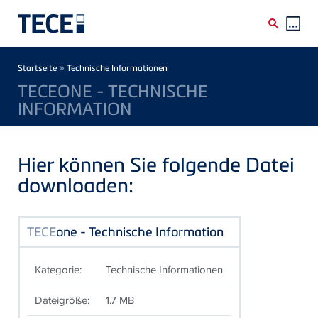
Direkt zum Inhalt
Breadcrumb
»
Startseite
Technische Informationen
TECEONE - TECHNISCHE
INFORMATION
Hier können Sie folgende Datei
downloaden:
TECE
one - Technische Information
Kategorie:
Technische Informationen
Dateigröße:
1.7 MB