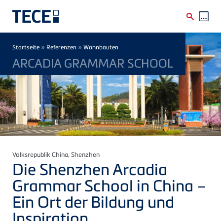
Direkt zum Inhalt
Breadcrumb
»
»
Startseite
Referenzen
Wohnbauten
ARCADIA GRAMMAR SCHOOL
Volksrepublik China
, Shenzhen
Die Shenzhen Arcadia
Grammar School in China –
Ein Ort der Bildung und
Inspiration