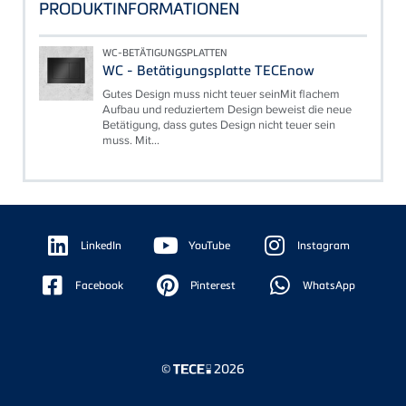
PRODUKTINFORMATIONEN
WC-BETÄTIGUNGSPLATTEN
WC - Betätigungsplatte TECEnow
Gutes Design muss nicht teuer seinMit flachem
Aufbau und reduziertem Design beweist die neue
Betätigung, dass gutes Design nicht teuer sein
muss. Mit...
Floating
Sidebar
LinkedIn
YouTube
Instagram
Facebook
Pinterest
WhatsApp
©
2026