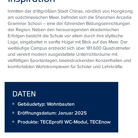
Inmitten der drittgrößten Stadt Chinas, nördlich von Hongkong
am südchinesischen Meer, befindet sich die Shenzhen Arcadia
Grammar School – eine der führenden Bildungseinrichtungen
der Region. Neben den herausragenden akademischen
Erfolgen besticht die Schule vor allem durch ihre idyllische
Lage, eingebettet in sanfte Hügel mit Blick auf das Meer. Der
weitläufige Campus erstreckt sich über 181.600 Quadratmeter
und vereint modern ausgestattete Unterrichtsräume mit
vielfältigen Sportanlagen, beeindruckenden Konzerthallen und
komfortablen Wohnkomplexen für Schüler und Lehrkräfte.
DATEN
Gebäudetyp: Wohnbauten
Eröffnungsdatum: Januar 2025
Produkte:
TECEprofil WC-Modul
,
TECEnow