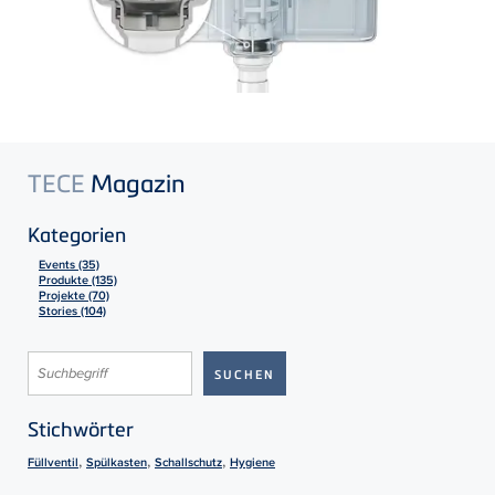
TECE
Magazin
Kategorien
Events (35)
Produkte (135)
Projekte (70)
Stories (104)
Stichwörter
,
,
,
Füllventil
Spülkasten
Schallschutz
Hygiene