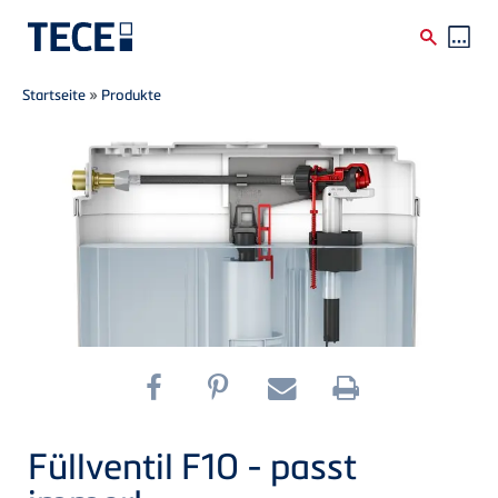
Breadcrumb
Direkt zum Inhalt
Startseite
»
Produkte
Füllventil F10 - passt