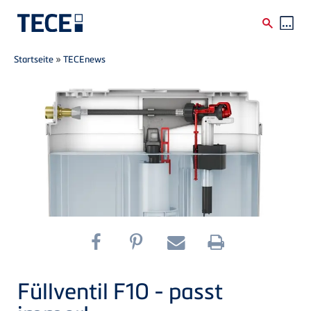
Breadcrumb
Direkt zum Inhalt
Startseite
»
TECEnews
Füllventil F10 - passt