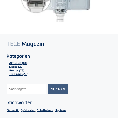
TECE
Magazin
Kategorien
Aktuelles (106)
Messe (22)
Stories (76)
TECEnews (57)
Stichwörter
,
,
,
Füllventil
Spülkasten
Schallschutz
Hygiene