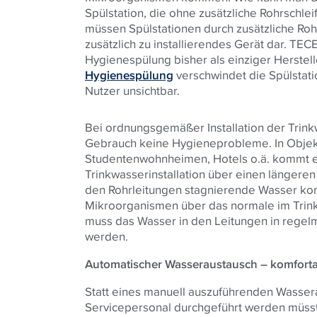
Spülstation, die ohne zusätzliche Rohrschleif
müssen Spülstationen durch zusätzliche Rohr
zusätzlich zu installierendes Gerät dar.
TEC
Hygienespülung bisher als einziger Herstel
Hygienespülung
verschwindet die Spülstatio
Nutzer unsichtbar.
Bei ordnungsgemäßer Installation der Tri
Gebrauch keine Hygieneprobleme.
In Obje
Studentenwohnheimen, Hotels o.ä. kommt es
Trinkwasserinstallation über einen längeren
den Rohrleitungen stagnierende Wasser k
Mikroorganismen über das normale im Tri
muss das Wasser in den Leitungen in regel
werden.
Automatischer Wasseraustausch – komfortab
Statt eines manuell auszuführenden Wasse
Servicepersonal durchgeführt werden müsst