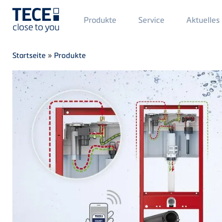
Main
Produkte
Service
Aktuelles
Menü
1
Direkt zum Inhalt
Breadcrumb
Startseite
»
Produkte