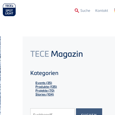
Secon
Suche
Kontakt
Menu
TECE
Magazin
Kategorien
Events (35)
Produkte (135)
Projekte (70)
Stories (104)