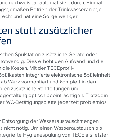
 und nachweisbar automatisiert durch. Einmal
ngsgemäßen Betrieb der Trinkwasseranlage.
recht und hat eine Sorge weniger.
en statt zusätzlicher
fen
ischen Spülstation zusätzliche Geräte oder
n notwendig. Dies erhöht den Aufwand und die
h die Kosten. Mit der
TECE
profil-
pülkasten integrierte elektronische Spüleinheit
st ab Werk vormontiert und komplett in den
erden zusätzliche Rohrleitungen und
dgestaltung optisch beeinträchtigen. Trotzdem
der WC-Betätigungsplatte jederzeit problemlos
er Entsorgung der Wasseraustauschmengen
s nicht nötig. Um einen Wasseraustausch bis
integrierte Hygienespülung von
TECE
als letzter