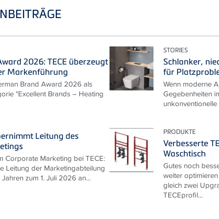
NBEITRÄGE
STORIES
ward 2026: TECE überzeugt
Schlanker, nie
er Markenführung
für Platzprob
erman Brand Award 2026 als
Wenn moderne An
gorie "Excellent Brands – Heating
Gegebenheiten im
unkonventionelle
PRODUKTE
bernimmt Leitung des
Verbesserte T
etings
Waschtisch
m Corporate Marketing bei TECE:
Gutes noch besse
ie Leitung der Marketingabteilung
weiter optimieren
Jahren zum 1. Juli 2026 an...
gleich zwei Upgra
TECEprofil...