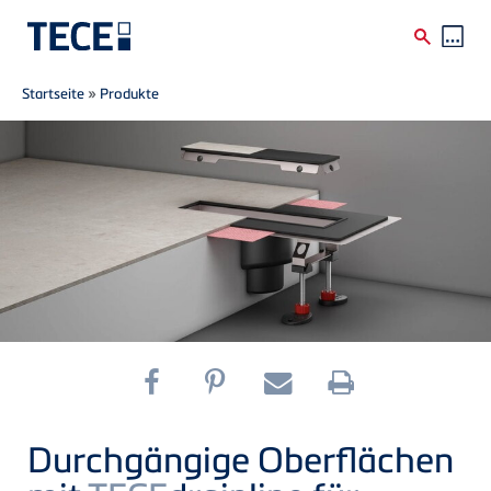
Breadcrumb
Direkt zum Inhalt
Startseite
»
Produkte
Durchgängige Oberflächen