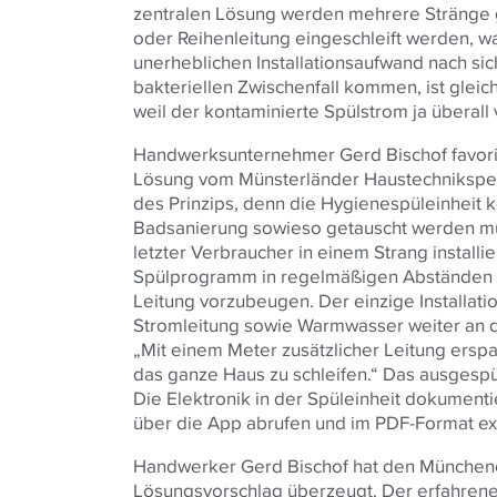
zentralen Lösung werden mehrere Stränge g
oder Reihenleitung eingeschleift werden, w
unerheblichen Installationsaufwand nach sic
bakteriellen Zwischenfall kommen, ist gleic
weil der kontaminierte Spülstrom ja überal
Handwerksunternehmer Gerd Bischof favori
Lösung vom Münsterländer Haustechnikspez
des Prinzips, denn die Hygienespüleinheit k
Badsanierung sowieso getauscht werden mus
letzter Verbraucher in einem Strang installier
Spülprogramm in regelmäßigen Abständen W
Leitung vorzubeugen. Der einzige Installati
Stromleitung sowie Warmwasser weiter an de
„Mit einem Meter zusätzlicher Leitung ersp
das ganze Haus zu schleifen.“ Das ausgesp
Die Elektronik in der Spüleinheit dokument
über die App abrufen und im PDF-Format ex
Handwerker Gerd Bischof hat den Münchene
Lösungsvorschlag überzeugt. Der erfahrene 