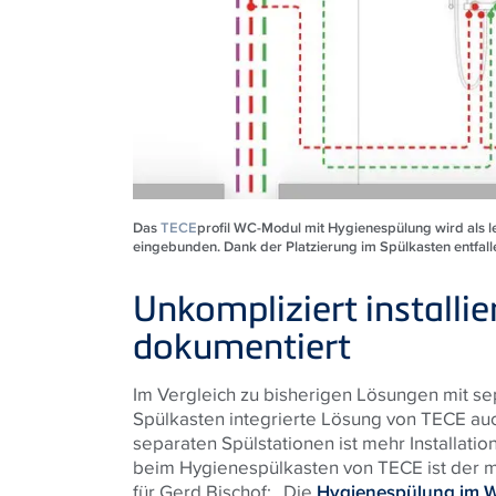
Das
TECE
profil WC-Modul mit Hygienespülung wird als le
eingebunden. Dank der Platzierung im Spülkasten entfall
Unkompliziert installie
dokumentiert
Im Vergleich zu bisherigen Lösungen mit se
Spülkasten integrierte Lösung von
TECE
auc
separaten Spülstationen ist mehr Installatio
beim Hygienespülkasten von
TECE
ist der 
für Gerd Bischof: „Die
Hygienespülung im 