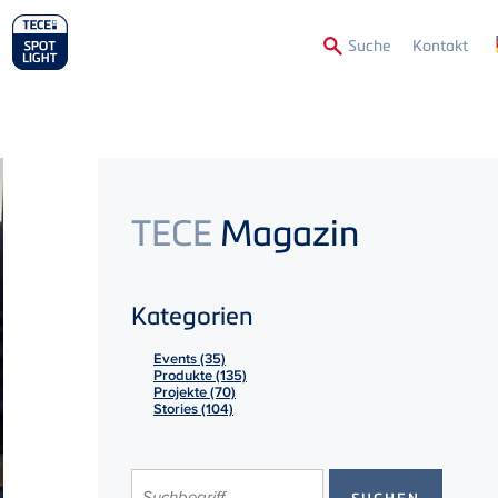
Secon
Suche
Kontakt
Menu
TECE
Magazin
Kategorien
Events (35)
Produkte (135)
Projekte (70)
Stories (104)