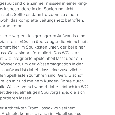
espült und die Zimmer müssen in einer Ring-
as insbesondere in der Sanierung nicht
h zieht. Sollte es dann trotzdem zu einem
hwohl das komplette Leitungsnetz betroffen,
l vorbeikommt.
sierte wegen des geringeren Aufwands eine
ialisten
TECE
. Ihn überzeugte die Einfachheit
ommt hier im Spülkasten unter, der bei einer
s. Ganz simpel formuliert: Das WC ist als
t. Die integrierte Spüleinheit lässt über ein
asser ab, um der Wasserstagnation in der
onsaufwand ist dabei, dass eine zusätzliche
n Spülkasten zu führen sind. Gerd Bischof:
are ich mir und meinem Kunden, Rohre durch
ülte Wasser verschwindet dabei einfach im WC.
iert die regelmäßigen Spülvorgänge, die sich
portieren lassen.
r Architekten Franz Lassak von seinem
Architekt kennt sich auch im Hotelbau aus –