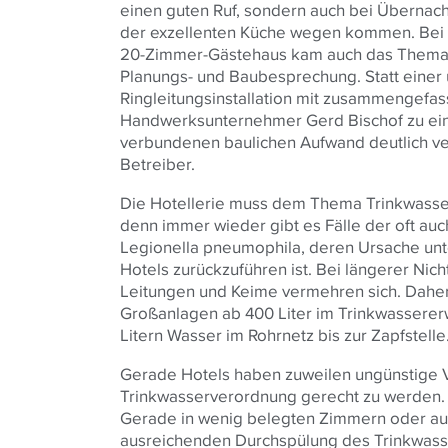
einen guten Ruf, sondern auch bei Übernach
der exzellenten Küche wegen kommen. Bei 
20-Zimmer-Gästehaus kam auch das Thema 
Planungs- und Baubesprechung. Statt einer
Ringleitungsinstallation mit zusammengefas
Handwerksunternehmer Gerd Bischof zu ein
verbundenen baulichen Aufwand deutlich ve
Betreiber.
Die Hotellerie muss dem Thema Trinkwass
denn immer wieder gibt es Fälle der oft au
Legionella pneumophila, deren Ursache unt
Hotels zurückzuführen ist. Bei längerer Nic
Leitungen und Keime vermehren sich. Daher g
Großanlagen ab 400 Liter im Trinkwasserer
Litern Wasser im Rohrnetz bis zur Zapfstelle
Gerade Hotels haben zuweilen ungünstige 
Trinkwasserverordnung gerecht zu werden.
Gerade in wenig belegten Zimmern oder auß
ausreichenden Durchspülung des Trinkwasse