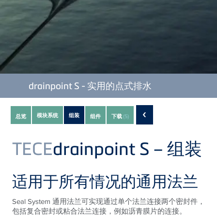
TECE
drainpoint S - 实用的点式排水
Subnavigation
‹
模块系统
组装
总览
组件
下载
(5)
of
current
TECE
drainpoint S – 组装
Product
适用于所有情况的通用法兰
Seal System 通用法兰可实现通过单个法兰连接两个密封件，
包括复合密封或粘合法兰连接，例如沥青膜片的连接。