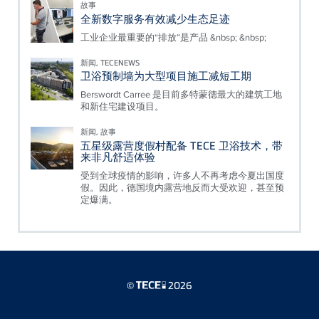
故事
全新数字服务有效减少生态足迹
工业企业最重要的“排放”是产品 &nbsp; &nbsp;
新闻, TECENEWS
卫浴预制墙为大型项目施工减短工期
Berswordt Carree 是目前多特蒙德最大的建筑工地
和新住宅建设项目。
新闻, 故事
五星级露营度假村配备 TECE 卫浴技术，带
来非凡舒适体验
受到全球疫情的影响，许多人不再考虑今夏出国度
假。因此，德国境内露营地反而大受欢迎，甚至预
定爆满。
©
2026