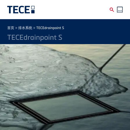
Skip to main content
Breadcrumb
»
»
首页
排水系统
TECEdrainpoint S
TECEdrainpoint S