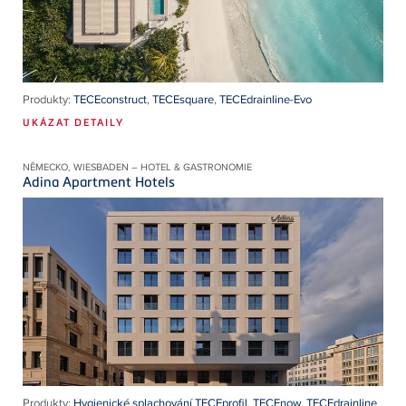
Produkty:
TECEconstruct
,
TECEsquare
,
TECEdrainline-Evo
UKÁZAT DETAILY
NĚMECKO, WIESBADEN – HOTEL & GASTRONOMIE
Adina Apartment Hotels
Produkty:
Hygienické splachování TECEprofil
,
TECEnow
,
TECEdrainline