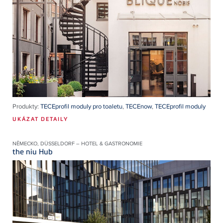
Produkty:
TECEprofil moduly pro toaletu
,
TECEnow
,
TECEprofil moduly
UKÁZAT DETAILY
NĚMECKO, DÜSSELDORF – HOTEL & GASTRONOMIE
the niu Hub