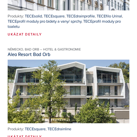
Produkty:
TECEsolid
,
TECEsquare
,
TECEdrainprofile
,
TECEfilo Urinal
,
TECEprofil moduly pro bidety a vany/ sprchy
,
TECEprofil moduly pro
toaletu
UKÁZAT DETAILY
NĚMECKO, BAD ORB – HOTEL & GASTRONOMIE
Alea Resort Bad Orb
Produkty:
TECEsquare
,
TECEdrainline
UKÁZAT DETAILY