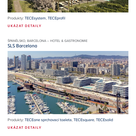
Produkty:
TECEsystem
,
TECEprofil
UKÁZAT DETAILY
ŠPANĚLSKO, BARCELONA – HOTEL & GASTRONOMIE
SLS Barcelona
Produkty:
TECEone sprchovací toaleta
,
TECEsquare
,
TECEsolid
UKÁZAT DETAILY