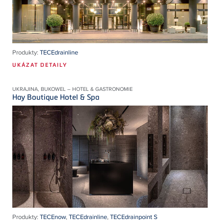
Produkty:
TECEdrainline
UKÁZAT DETAILY
UKRAJINA, BUKOWEL – HOTEL & GASTRONOMIE
Hay Boutique Hotel & Spa
Produkty:
TECEnow
,
TECEdrainline
,
TECEdrainpoint S