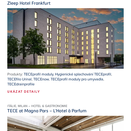
Zleep Hotel Frankfurt
Produkty:
TECEprofil moduly
,
Hygienické splachování TECEprofil
,
TECEfilo Urinal
,
TECEnow
,
TECEprofil moduly pro umyvadla
,
TECEdrainprofile
UKÁZAT DETAILY
ITÁLIE, MILAN – HOTEL & GASTRONOMIE
TECE at Magna Pars – L'Hotel à Parfum