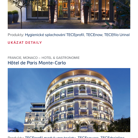
Produkty:
Hygienické splachování TECEprofil
,
TECEnow
,
TECEfilo Urinal
UKÁZAT DETAILY
FRANCIE, MONACO – HOTEL & GASTRONOMIE
Hôtel de Paris Monte-Carlo
Produkty:
TECEprofil moduly pro toaletu
,
TECEsquare
,
TECEdrainline
,