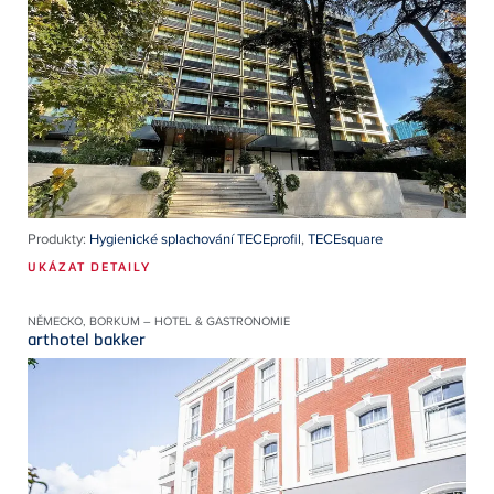
Produkty:
Hygienické splachování TECEprofil
,
TECEsquare
UKÁZAT DETAILY
NĚMECKO, BORKUM – HOTEL & GASTRONOMIE
arthotel bakker