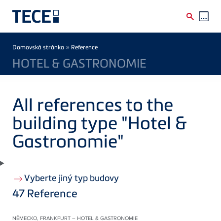
Skip to main content
Breadcrumb
»
Domovská stránka
Reference
HOTEL & GASTRONOMIE
All references to the
building type "Hotel &
Gastronomie"
Vyberte jiný typ budovy
47
Reference
NĚMECKO, FRANKFURT – HOTEL & GASTRONOMIE