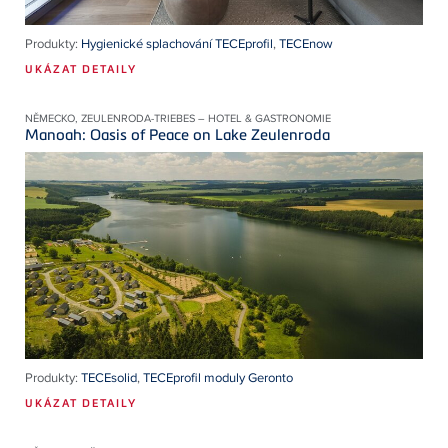
Produkty:
Hygienické splachování TECEprofil
,
TECEnow
UKÁZAT DETAILY
NĚMECKO, ZEULENRODA-TRIEBES – HOTEL & GASTRONOMIE
Manoah: Oasis of Peace on Lake Zeulenroda
Produkty:
TECEsolid
,
TECEprofil moduly Geronto
UKÁZAT DETAILY