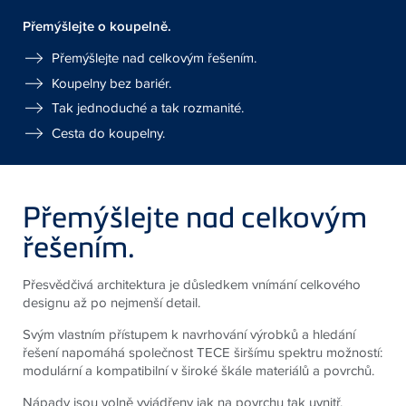
Přemýšlejte o koupelně.
Přemýšlejte nad celkovým řešením.
Koupelny bez bariér.
Tak jednoduché a tak rozmanité.
Cesta do koupelny.
Přemýšlejte nad celkovým
řešením.
Přesvědčivá architektura je důsledkem vnímání celkového
designu až po nejmenší detail.
Svým vlastním přístupem k navrhování výrobků a hledání
řešení napomáhá společnost TECE širšímu spektru možností:
modulární a kompatibilní v široké škále materiálů a povrchů.
Nápady jsou volně vyjádřeny jak na povrchu tak uvnitř.