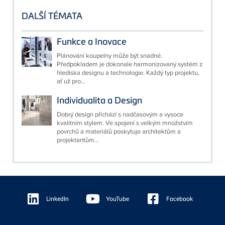
DALŠÍ TÉMATA
Funkce a Inovace
Plánování koupelny může být snadné.
Předpokladem je dokonale harmonizovaný systém z
hlediska designu a technologie. Každý typ projektu,
ať už pro...
Individualita a Design
Dobrý design přichází s nadčasovým a vysoce
kvalitním stylem. Ve spojení s velkým množstvím
povrchů a materiálů poskytuje architektům a
projektantům...
Floating
Sidebar
LinkedIn
YouTube
Facebook