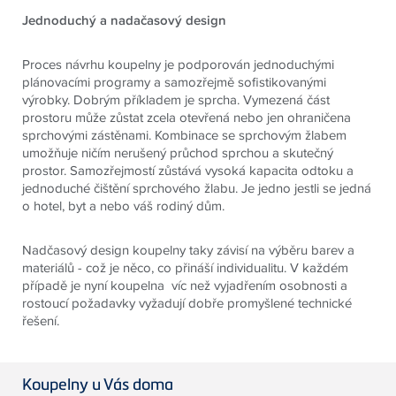
Jednoduchý a nadačasový design
Proces návrhu koupelny je podporován jednoduchými
plánovacími programy a samozřejmě sofistikovanými
výrobky. Dobrým příkladem je sprcha. Vymezená část
prostoru může zůstat zcela otevřená nebo jen ohraničena
sprchovými zástěnami. Kombinace se sprchovým žlabem
umožňuje ničím nerušený průchod sprchou a skutečný
prostor. Samozřejmostí zůstává vysoká kapacita odtoku a
jednoduché čištění sprchového žlabu. Je jedno jestli se jedná
o hotel, byt a nebo váš rodiný dům.
Nadčasový design koupelny taky závisí na výběru barev a
materiálů - což je něco, co přináší individualitu. V každém
případě je nyní koupelna víc než vyjadřením osobnosti a
rostoucí požadavky vyžadují dobře promyšlené technické
řešení.
Koupelny u Vás doma