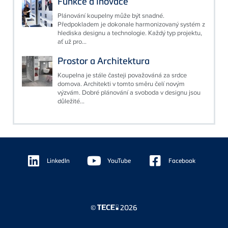
Funkce a Inovace
Plánování koupelny může být snadné.
Předpokladem je dokonale harmonizovaný systém z
hlediska designu a technologie. Každý typ projektu,
ať už pro...
Prostor a Architektura
Koupelna je stále časteji považováná za srdce
domova. Architekti v tomto směru čelí novým
výzvám. Dobré plánování a svoboda v designu jsou
důležité...
Floating
Sidebar
LinkedIn
YouTube
Facebook
©
2026