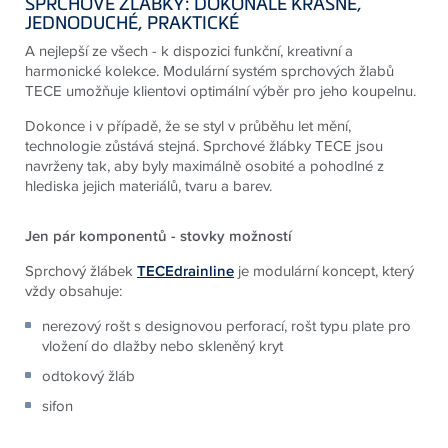
SPRCHOVÉ ŽLÁBKY: DOKONALE KRÁSNE,
JEDNODUCHÉ, PRAKTICKÉ
A nejlepší ze všech - k dispozici funkční, kreativní a
harmonické kolekce. Modulární systém sprchových žlabů
TECE umožňuje klientovi optimální výběr pro jeho koupelnu.
Dokonce i v případě, že se styl v průběhu let mění,
technologie zůstává stejná. Sprchové žlábky TECE jsou
navrženy tak, aby byly maximálně osobité a pohodlné z
hlediska jejich materiálů, tvaru a barev.
Jen pár komponentů - stovky možností
Sprchový žlábek
TECEdrainline
je modulární koncept, který
vždy obsahuje:
nerezový rošt s designovou perforací, rošt typu plate pro
vložení do dlažby nebo skleněný kryt
odtokový žláb
sifon