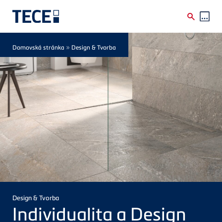
Skip to main content
Breadcrumb
»
Domovská stránka
Design & Tvorba
Design & Tvorba
Individualita a Design