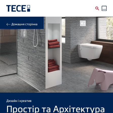
Skip to main content
Breadcrumb
Домашня сторінка
Дизайн і креатив
Простір та Архітектура