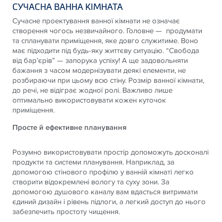
СУЧАСНА ВАННА КІМНАТА
Сучасне проектування ванної кімнати не означає
створення чогось незвичайного. Головне — продумати
та спланувати приміщення, яке довго служитиме. Воно
має підходити під будь-яку життєву ситуацію. “Свобода
від бар’єрів” — запорука успіху! А ще задовольняти
бажання з часом модернізувати деякі елементи, не
розбираючи при цьому всю стіну. Розмір ванної кімнати,
до речі, не відіграє жодної ролі. Важливо лише
оптимально використовувати кожен куточок
приміщення.
Просте й ефективне планування
Розумно використовувати простір допоможуть досконалі
продукти та системи планування. Наприклад, за
допомогою стінового профілю у ванній кімнаті легко
створити відокремлені вологу та суху зони. За
допомогою душового каналу вам вдасться витримати
єдиний дизайн і рівень підлоги, а легкий доступ до нього
забезпечить простоту чищення.