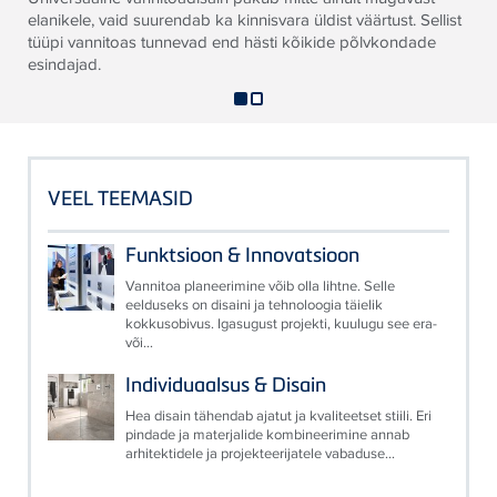
elanikele, vaid suurendab ka kinnisvara üldist väärtust. Sellist
tüüpi vannitoas tunnevad end hästi kõikide põlvkondade
esindajad.
VEEL TEEMASID
Funktsioon & Innovatsioon
Vannitoa planeerimine võib olla lihtne. Selle
eelduseks on disaini ja tehnoloogia täielik
kokkusobivus. Igasugust projekti, kuulugu see era-
või...
Individuaalsus & Disain
Hea disain tähendab ajatut ja kvaliteetset stiili. Eri
pindade ja materjalide kombineerimine annab
arhitektidele ja projekteerijatele vabaduse...