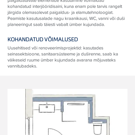
paigaldatavate elementide kasutamine võimaldab
kohandatud interjööridisaini, kuna enam pole tarvis rangelt
järgida olemasolevat paigaldus- ja elamutehnoloogiat.
Peamiste kasutusalade nagu kraanikausi, WC, vanni või duši
planeeringut saab täiesti vabalt ümber kujundada.
KOHANDATUD VÕIMALUSED
Uusehitised või renoveerimisprojektid: kasutades
seinasektsioone, sanitaarsüsteeme ja duširenne, saab ka
väikeseid ruume ümber kujundada avarana mõjuvateks
vannitubadeks.