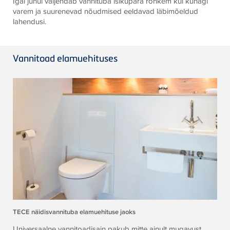
Igal juhul väljendab vannituba isikupära rohkem kui kunagi
varem ja suurenevad nõudmised eeldavad läbimõeldud
lahendusi.
Vannitoad elamuehituses
TECE näidisvannituba elamuehituse jaoks
Universaalne vannitoadisain pakub mitte ainult mugavust