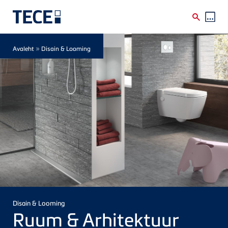
Skip to main content
Breadcrumb
»
Avaleht
Disain & Looming
Disain & Looming
Ruum & Arhitektuur