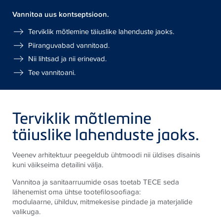
Vannitoa uus kontseptsioon.
Terviklik mõtlemine täiuslike lahenduste jaoks.
Piiranguvabad vannitoad.
Nii lihtsad ja nii erinevad.
Tee vannitoani.
Terviklik mõtlemine
täiuslike lahenduste jaoks.
Veenev arhitektuur peegeldub ühtmoodi nii üldises disainis
kuni väikseima detailini välja.
Vannitoa ja sanitaarruumide osas toetab TECE seda
lähenemist oma ühtse tootefilosoofiaga:
modulaarne, ühilduv, mitmekesise pindade ja materjalide
valikuga.