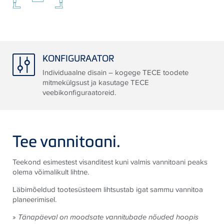
KONFIGURAATOR
Individuaalne disain – kogege TECE toodete
mitmekülgsust ja kasutage TECE
veebikonfiguraatoreid.
Tee vannitoani.
Teekond esimestest visanditest kuni valmis vannitoani peaks
olema võimalikult lihtne.
Läbimõeldud tootesüsteem lihtsustab igat sammu vannitoa
planeerimisel.
»
Tänapäeval on moodsate vannitubade nõuded hoopis