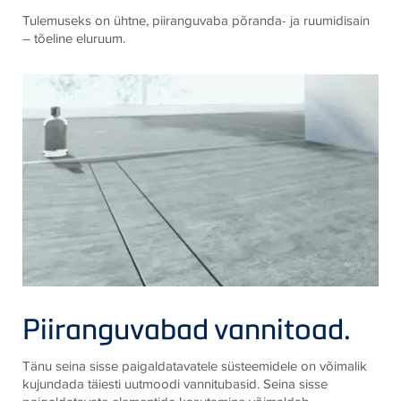
Tulemuseks on ühtne, piiranguvaba põranda- ja ruumidisain
– tõeline eluruum.
Piiranguvabad vannitoad.
Tänu seina sisse paigaldatavatele süsteemidele on võimalik
kujundada täiesti uutmoodi vannitubasid. Seina sisse