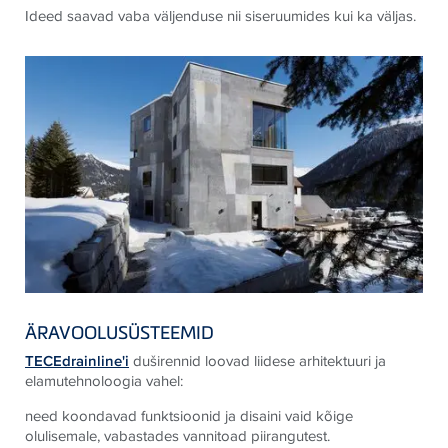
Ideed saavad vaba väljenduse nii siseruumides kui ka väljas.
ÄRAVOOLUSÜSTEEMID
TECEdrainline'i
duširennid loovad liidese arhitektuuri ja
elamutehnoloogia vahel:
need koondavad funktsioonid ja disaini vaid kõige
olulisemale, vabastades vannitoad piirangutest.