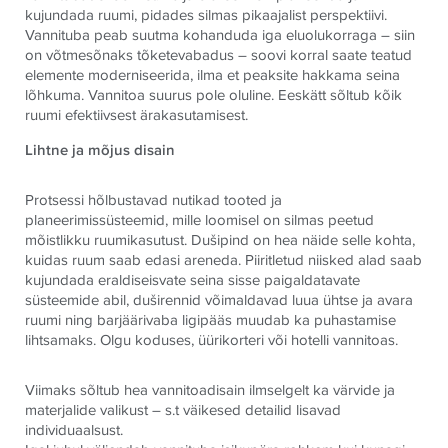
kujundada ruumi, pidades silmas pikaajalist perspektiivi.
Vannituba peab suutma kohanduda iga eluolukorraga – siin
on võtmesõnaks tõketevabadus – soovi korral saate teatud
elemente moderniseerida, ilma et peaksite hakkama seina
lõhkuma. Vannitoa suurus pole oluline. Eeskätt sõltub kõik
ruumi efektiivsest ärakasutamisest.
Lihtne ja mõjus disain
Protsessi hõlbustavad nutikad tooted ja
planeerimissüsteemid, mille loomisel on silmas peetud
mõistlikku ruumikasutust. Dušipind on hea näide selle kohta,
kuidas ruum saab edasi areneda. Piiritletud niisked alad saab
kujundada eraldiseisvate seina sisse paigaldatavate
süsteemide abil, duširennid võimaldavad luua ühtse ja avara
ruumi ning barjäärivaba ligipääs muudab ka puhastamise
lihtsamaks. Olgu koduses, üürikorteri või hotelli vannitoas.
Viimaks sõltub hea vannitoadisain ilmselgelt ka värvide ja
materjalide valikust – s.t väikesed detailid lisavad
individuaalsust.