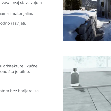
država ovaj stav svojom
nama i materijalima.
odno razvijati.
u arhitekture i kućne
ono što je bitno.
tora bez barijera, za