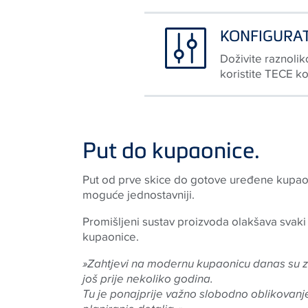
KONFIGURA
Doživite raznoli
koristite TECE k
Put do kupaonice.
Put od prve skice do gotove uređene kupaoni
moguće jednostavniji.
Promišljeni sustav proizvoda olakšava svaki 
kupaonice.
»Zahtjevi na modernu kupaonicu danas su zn
još prije nekoliko godina.
Tu je ponajprije važno slobodno oblikovanje