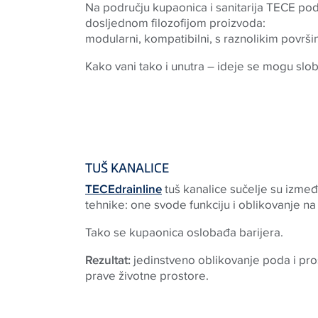
Na području kupaonica i sanitarija TECE po
dosljednom filozofijom proizvoda:
modularni, kompatibilni, s raznolikim površi
Kako vani tako i unutra – ideje se mogu slob
TUŠ KANALICE
TECEdrainline
tuš kanalice sučelje su izmeđ
tehnike: one svode funkciju i oblikovanje na 
Tako se kupaonica oslobađa barijera.
Rezultat:
jedinstveno oblikovanje poda i pros
prave životne prostore.