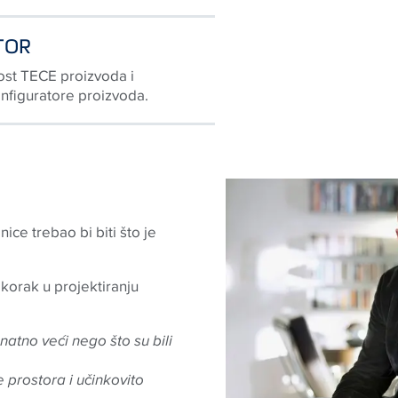
TOR
kost TECE proizvoda i
onfiguratore proizvoda.
ce trebao bi biti što je
korak u projektiranju
atno veći nego što su bili
 prostora i učinkovito