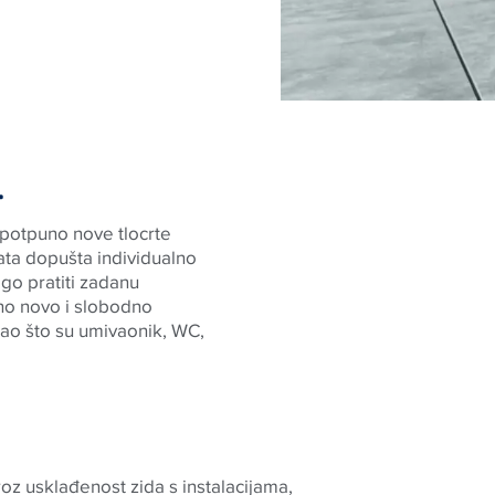
.
 potpuno nove tlocrte
ta dopušta individualno
go pratiti zadanu
uno novo i slobodno
kao što su umivaonik, WC,
kroz usklađenost zida s instalacijama,