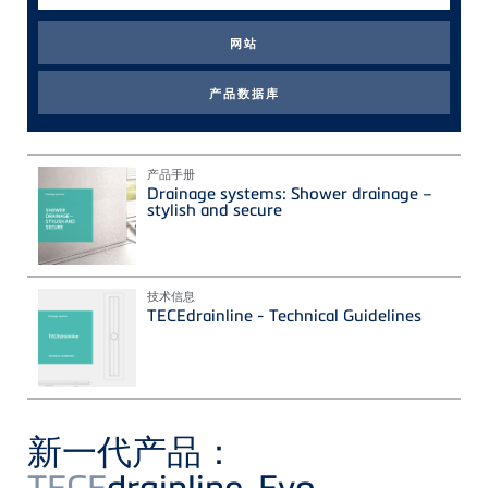
条
件
产品手册
Drainage systems: Shower drainage –
stylish and secure
技术信息
TECEdrainline - Technical Guidelines
新一代产品：
TECE
drainline-Evo