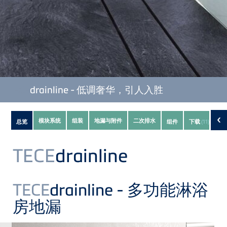
TECE
drainline - 低调奢华，引人入胜
Subnavigation
‹
模块系统
组装
地漏与附件
二次排水
总览
组件
下载
(11)
of
current
TECE
drainline
Product
TECE
drainline - 多功能淋浴
房地漏