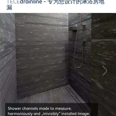
TECE
drainline - 专为您设计的淋浴房地
漏
Shower channels made to measure,
harmoniously and „inivisibly“ installed Image: