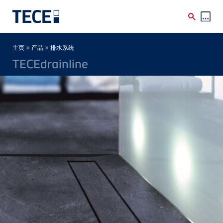
Skip to main content
Breadcrumb
»
»
主页
产品
排水系统
TECEdrainline