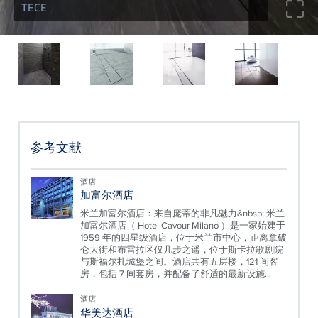
TECE
参考文献
酒店
加富尔酒店
米兰加富尔酒店：来自庞蒂的非凡魅力&nbsp; 米兰
加富尔酒店（ Hotel Cavour Milano ）是一家始建于
1959 年的四星级酒店，位于米兰市中心，距离拿破
仑大街和布雷拉区仅几步之遥，位于斯卡拉歌剧院
与斯福尔扎城堡之间。酒店共有五层楼，121 间客
房，包括 7 间套房，并配备了舒适的最新设施...
酒店
华美达酒店