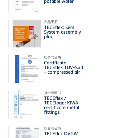
potable water
产品手册
TECEflex: Seal
System assembly
plug
报告与证书
Certificate
TECEflex TÜV-Süd
- compressed air
报告与证书
TECEflex /
TECElogo: KIWA-
certificate metal
fittings
报告与证书
TECEflex DVGW