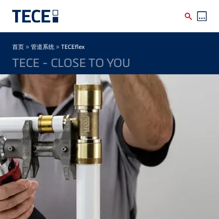
Skip to main content
Breadcrumb
»
»
首页
管道系统
TECEflex
TECE - CLOSE TO YOU