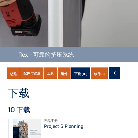
TECE
flex - 可靠的挤压系统
Subnavigation
‹
配件与管道
工具
总览
组件
下载
(10)
软件
(1)
of
current
下载
Product
10
下载
产品手册
Project & Planning