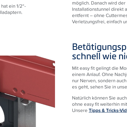
möglich. Danach wird de
at ein 1/2“-
Installationstunnel direk
ladaptern.
entfernt – ohne Cutterme
Verletzungsfrei, einfach u
Betätigungsp
schnell wie ni
Mit easy fit gelingt die M
einem Anlauf. Ohne Nachj
nur Nerven, sondern auch r
es geht, sehen Sie in uns
Natürlich können Sie auch
ohne easy fit weiterhin m
Unsere
Tipps & Tricks-Vi