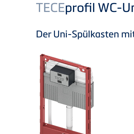
Product
TECE
profil WC-U
Der Uni-Spülkasten m