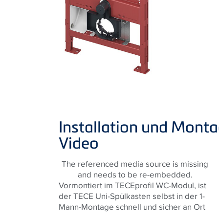
Installation und Monta
Video
The referenced media source is missing
and needs to be re-embedded.
Vormontiert im TECEprofil WC-Modul, ist
Installation des neuen Uni-Spülkastens
der TECE Uni-Spülkasten selbst in der 1-
jetzt noch entspannter. Wie entspannt,
Mann-Montage schnell und sicher an Ort