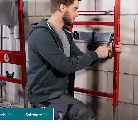
ads
(21)
Software
(1)