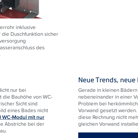
rrohr inklusive
r die Duschfunktion sicher
omversorgung
asseranschluss des
.
Neue Trends, neue
cht nur bei
Gerade in kleinen Bädern 
st die Bauhöhe von WC-
nebeneinander in einer Vo
scher Sicht sind
Problem bei herkömmliche
ld eines Bades nicht
Vorwand gesetzt werden.
l WC-Modul mit nur
diese Rechnung nicht mehr
e Abstriche bei der
gleichen Vorwand installi
au.