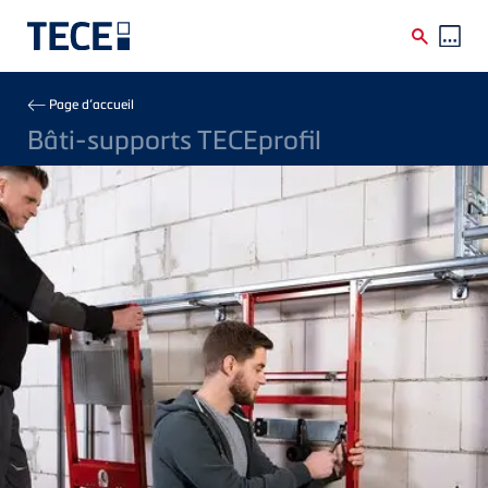
Skip to main content
Breadcrumb
Page d’accueil
Bâti-supports TECEprofil