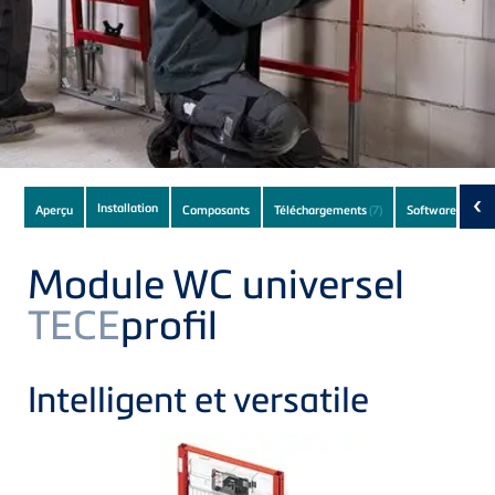
Subnavigation
‹
Installation
Aperçu
Composants
Téléchargements
(7)
Software
(1)
of
current
Module WC universel
Product
TECE
profil
Intelligent et versatile