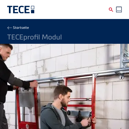
Direkt zum Inhalt
Breadcrumb
Startseite
TECEprofil Modul