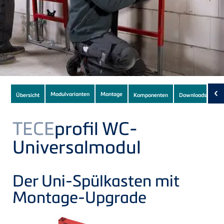
Subnavigation
‹
Modulvarianten
Montage
Übersicht
Komponenten
Downloads
(18)
of
current
TECE
profil WC-
Product
Universalmodul
Der Uni-Spülkasten mit
Montage-Upgrade