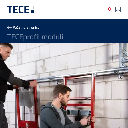
Skip to main content
Breadcrumb
Početna stranica
TECEprofil moduli