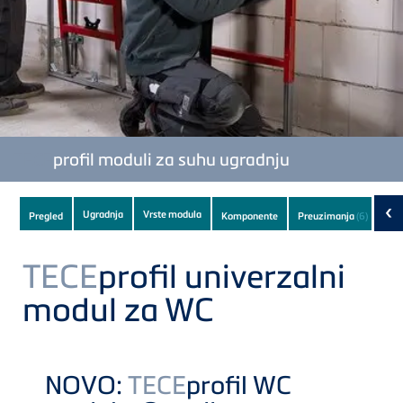
TECE
profil moduli za suhu ugradnju
Subnavigation
‹
Ugradnja
Vrste modula
Pregled
Komponente
Preuzimanja
(6)
of
current
TECE
profil univerzalni
Product
modul za WC
NOVO:
TECE
profil WC