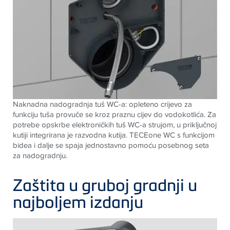
Naknadna nadogradnja tuš WC-a: opleteno crijevo za
funkciju tuša provuče se kroz praznu cijev do vodokotlića. Za
potrebe opskrbe elektroničkih tuš WC-a strujom, u priključnoj
kutiji integrirana je razvodna kutija.
TECE
one WC s funkcijom
bidea i dalje se spaja jednostavno pomoću posebnog seta
za nadogradnju.
Zaštita u gruboj gradnji u
najboljem izdanju