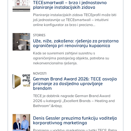
TECEsmartwall – brzo i jednostavno
planiranje instalacijskih zidova
Planiranje instalacijskih zidova TECEprofil može biti
još jednostavnije uz TECEsmartwall – intuitivni
online konfigurator za brzo i precizno...
STORIES
Uže, niže, zakošeno: rješenja za prostorna
ograničenja pri renoviranju kupaonica
Kada se suvremeni zahtjevi susretnu s
ograničenjima postojećeg objekta, potrebna su
nekonvencionalna rješenja.
NOVOSTI
German Brand Award 2026: TECE osvojio
priznanje za dosljedno upravljanje
brendom
TECE je dobitnik nagrade German Brand Award
2026 u kategoriji „Excellent Brands – Heating and
Bathroom“.&nbsp;
Denis Gessler preuzima funkciju voditelja
korporativnog marketinga
Promjena u vodstvu marketinga u tvrtki TECE: Petra