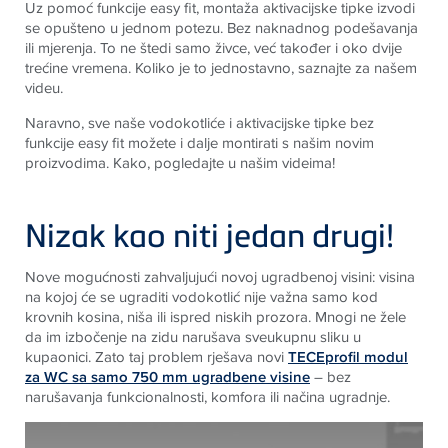
Uz pomoć funkcije easy fit, montaža aktivacijske tipke izvodi
se opušteno u jednom potezu. Bez naknadnog podešavanja
ili mjerenja. To ne štedi samo živce, već također i oko dvije
trećine vremena. Koliko je to jednostavno, saznajte za našem
videu
.
Naravno, sve naše vodokotliće i aktivacijske tipke bez
funkcije easy fit možete i dalje montirati s našim novim
proizvodima. Kako, pogledajte u našim videima
!
Nizak kao niti jedan drugi!
Nove mogućnosti zahvaljujući novoj ugradbenoj visini: visina
na kojoj će se ugraditi vodokotlić nije važna samo kod
krovnih kosina, niša ili ispred niskih prozora. Mnogi ne žele
da im izbočenje na zidu narušava sveukupnu sliku u
kupaonici. Zato taj problem rješava novi
TECE
profil modul
za WC sa samo 750 mm ugradbene visine
– bez
narušavanja funkcionalnosti, komfora ili načina ugradnje.