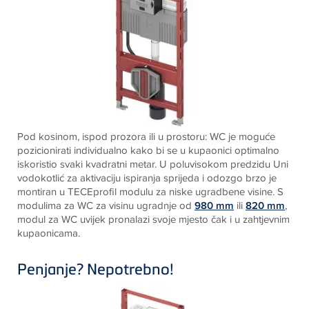
Pod kosinom, ispod prozora ili u prostoru: WC je moguće
pozicionirati individualno kako bi se u kupaonici optimalno
iskoristio svaki kvadratni metar. U poluvisokom predzidu Uni
vodokotlić za aktivaciju ispiranja sprijeda i odozgo brzo je
montiran u
TECE
profil modulu za niske ugradbene visine. S
modulima za WC za visinu ugradnje od
980 mm
ili
820 mm
,
modul za WC uvijek pronalazi svoje mjesto čak i u zahtjevnim
kupaonicama.
Penjanje? Nepotrebno!