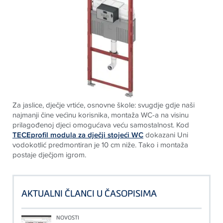
Za jaslice, dječje vrtiće, osnovne škole: svugdje gdje naši
najmanji čine većinu korisnika, montaža WC-a na visinu
prilagođenoj djeci omogućava veću samostalnost. Kod
TECE
profil modula za dječji stojeći WC
dokazani Uni
vodokotlić predmontiran je 10 cm niže. Tako i montaža
postaje dječjom igrom
.
AKTUALNI ČLANCI U ČASOPISIMA
NOVOSTI