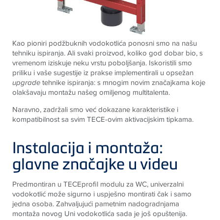
Kao pioniri podžbuknih vodokotlića ponosni smo na našu
tehniku ispiranja. Ali svaki proizvod, koliko god dobar bio, s
vremenom iziskuje neku vrstu poboljšanja. Iskoristili smo
priliku i vaše sugestije iz prakse implementirali u opsežan
upgrade
tehnike ispiranja: s mnogim novim značajkama koje
olakšavaju montažu našeg omiljenog multitalenta.
Naravno, zadržali smo već dokazane karakteristike i
kompatibilnost sa svim
TECE
-ovim aktivacijskim tipkama
.
Instalacija i montaža:
glavne značajke u videu
Predmontiran u
TECE
profil modulu za WC, univerzalni
vodokotlić može sigurno i uspješno montirati čak i samo
jedna osoba. Zahvaljujući pametnim nadogradnjama
montaža novog Uni vodokotlića sada je još opuštenija.