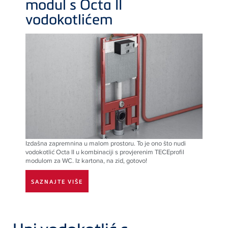
modul s Octa II
vodokotlićem
Izdašna zapremnina u malom prostoru. To je ono što nudi
vodokotlić Octa II u kombinaciji s provjerenim TECEprofil
modulom za WC. Iz kartona, na zid, gotovo!
SAZNAJTE VIŠE