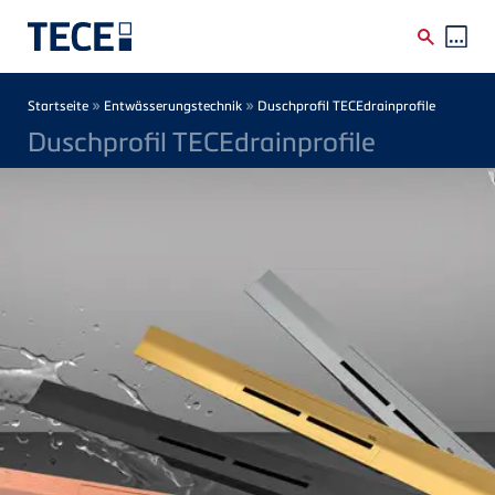
Direkt zum Inhalt
Breadcrumb
»
»
Startseite
Entwässerungstechnik
Duschprofil TECEdrainprofile
Duschprofil TECEdrainprofile