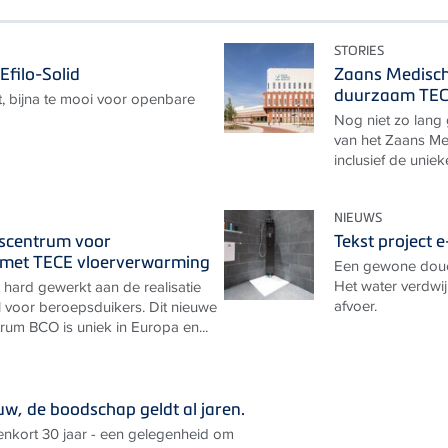
STORIES
Efilo-Solid
Zaans Medisch
duurzaam TEC
, bijna te mooi voor openbare
Nog niet zo lang
van het Zaans Me
inclusief de unie
NIEUWS
gscentrum voor
Tekst project 
 met TECE vloerverwarming
Een gewone douch
Het water verdwij
 hard gewerkt aan de realisatie
afvoer.
 voor beroepsduikers. Dit nieuwe
rum BCO is uniek in Europa en...
uw, de boodschap geldt al jaren.
nkort 30 jaar - een gelegenheid om