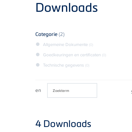
Product
Downloads
Categorie
(2)
Allgemeine Dokumente
(0)
Goedkeuringen en certificaten
(0)
Technische gegevens
(0)
en
4
Downloads