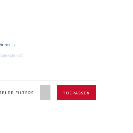
hures
(3)
rteteksten
(0)
TELDE FILTERS