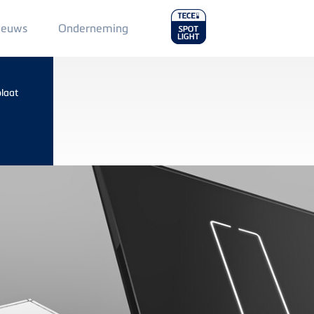
Main
ieuws
Onderneming
Menu
2
plaat