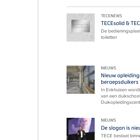
TECENEWS
TECEsolid & TEC
De bedieningsplaat
toiletten
NIEUWS
Nieuw opleidin
beroepsduikers
In Enkhuizen wordt
van een duikschool
Duikopleidingscent
NIEUWS
De slogan is nie
TECE bestaat binne