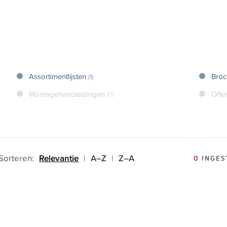
Assortimentlijsten
Broc
(1)
Montagehandleidingen
Offe
(0)
Sorteren:
Relevantie
|
A–Z
|
Z–A
0
INGES