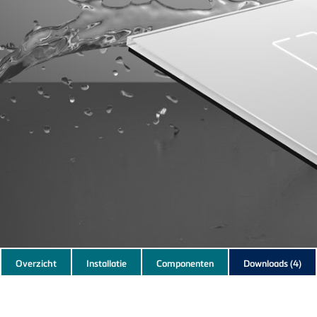
Subnavigation
Overzicht
Installatie
Componenten
Downloads
(4)
of
current