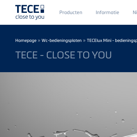
Main
Producten
Informatie
N
Menü
1
Skip to main content
Breadcrumb
»
»
Homepage
Wc-bedieningsplaten
TECElux Mini - bedienings
TECE - CLOSE TO YOU