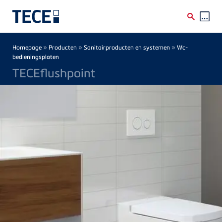
Skip to main content
Breadcrumb
»
»
»
Homepage
Producten
Sanitairproducten en systemen
Wc-
bedieningsplaten
TECEflushpoint