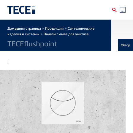
Skip to main content
Breadcrumb
»
»
Домашняя страница
Продукция
Сантехнические
»
изделия и системы
Панели смыва для унитаза
TECEflushpoint
Обзор
t