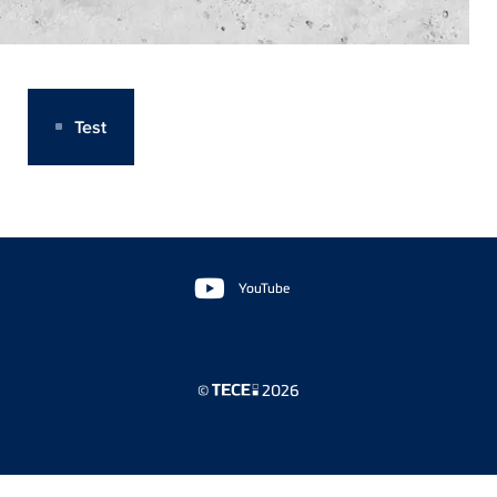
Test
Floating
Sidebar
YouTube
©
2026