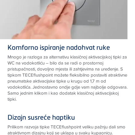
Komforno ispiranje nadohvat ruke
Mnogo je razloga za alternativu klasičnoj aktivacijskoj tipki za
WC na vodokotliću – bilo da se radi o prostornoj
pristupačnosti, dovoljno mjesta ili zahtjevima na uređenje. S
tipkom
TECE
flushpoint možete fleksibilno postaviti atraktivne
pneumatske aktivacijske tipke u krugu od 1,7 m od
vodokotlića. Jednostavno ondje gdje vam najbolje odgovara.
Samo jednim klikom i kao dodatak klasičnoj aktivacijskoj
tipki
.
Dizajn susreće haptiku
Prilikom razvoja tipke
TECE
flushpoint veliku pažnju dali smo
atraktivnom dizajnu koji se uklapa u svaku kupaonicu.