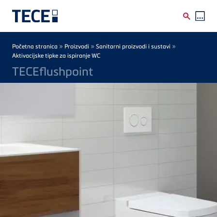
Skip to main content
Breadcrumb
»
»
»
Početna stranica
Proizvodi
Sanitarni proizvodi i sustavi
Aktivacijske tipke za ispiranje WC
TECEflushpoint