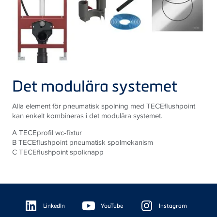
Det modulära systemet
Alla element för pneumatisk spolning med TECEflushpoint
kan enkelt kombineras i det modulära systemet.
A TECEprofil wc-fixtur
B TECEflushpoint pneumatisk spolmekanism
C TECEflushpoint spolknapp
Floating
Sidebar
LinkedIn
YouTube
Instagram