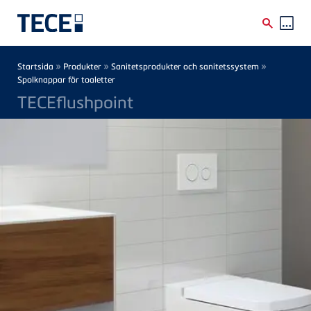
Skip to main content
Breadcrumb
»
»
»
Startsida
Produkter
Sanitetsprodukter och sanitetssystem
Spolknappar för toaletter
TECEflushpoint