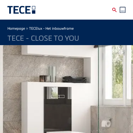
Skip to main content
Breadcrumb
»
Homepage
TECElux - Het inbouwframe
TECE - CLOSE TO YOU