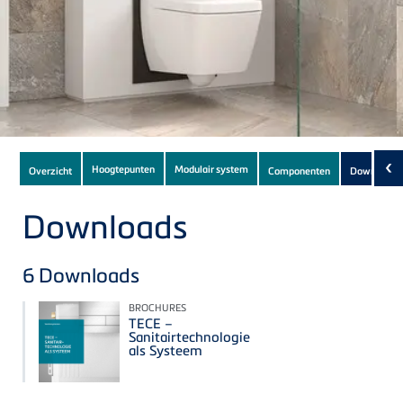
Subnavigation
‹
Hoogtepunten
Modulair system
Overzicht
Componenten
Downloads
of
current
Downloads
Product
6
Downloads
BROCHURES
TECE –
Sanitairtechnologie
als Systeem