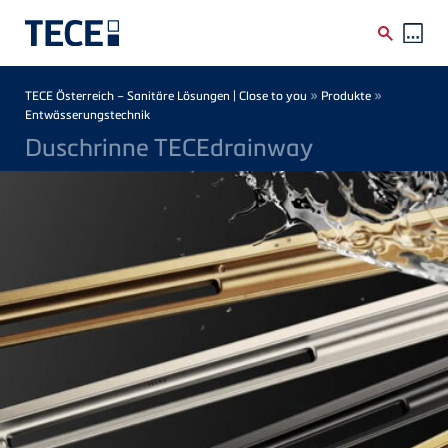
Direkt zum Inhalt
Breadcrumb
»
»
TECE Österreich – Sanitäre Lösungen | Close to you
Produkte
Entwässerungstechnik
Duschrinne TECEdrainway