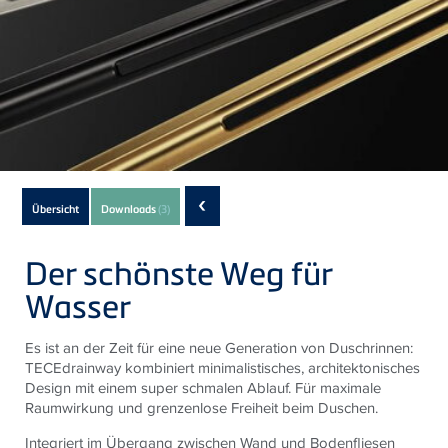
Subnavigation
‹
Übersicht
Downloads
(3)
of
current
Der schönste Weg für
Product
Wasser
Es ist an der Zeit für eine neue Generation von Duschrinnen:
TECE
drainway kombiniert minimalistisches, architektonisches
Design mit einem super schmalen Ablauf. Für maximale
Raumwirkung und grenzenlose Freiheit beim Duschen.
Integriert im Übergang zwischen Wand und Bodenfliesen