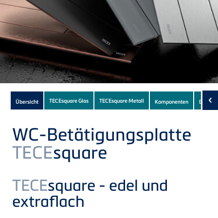
Subnavigation
‹
TECEsquare Glas
TECEsquare Metall
Übersicht
Komponenten
Downlo
of
current
WC-Betätigungsplatte
Product
TECE
square
TECE
square - edel und
extraflach