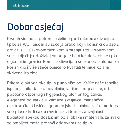
TECE
base
Dobar osjećaj
Prvo ih vidimo, a potom i osjetimo pod rukom: aktivacijske
tipke za WC i pisoar su sučelja preko kojih korisnici dolaze u
doticaj s
TECE
-ovom tehnikom ispiranja. I to u doslovnom
smislu riječi: jer doživljajem bogate haptike aktivacijske tipke
s gumenim graničnikom ili aktivacijom senzorske automatike
korisnik još više stječe osjećaj o kvaliteti tehnike koja je
skrivena iza zida.
Pritom je aktivacijska tipka puno više od
vizitke
naše tehnike
ispiranja: bilo da je u povoljnijoj varijanti od plastike, od
posebno otpornog i higijenskog plemenitog čelika,
elegantna od stakla ili kamena škriljevca, mehanička ili
elektronička, klasična, geometrijska ili minimalistički moderna,
vrlo plosnata ili čak u ravnini sa zidom – zahvaljujući
bogatom spektru dostupnih boja, oblika i materijala, za svaki
se ambijent može pronaći odgovarajuća tipka
.