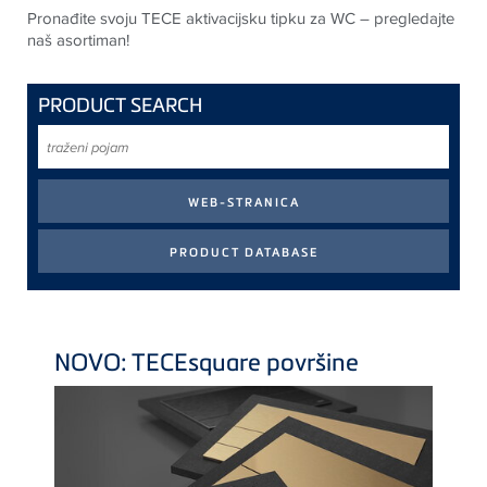
Pronađite svoju
TECE
aktivacijsku tipku za WC – pregledajte
naš asortiman!
PRODUCT SEARCH
traženi
pojam
NOVO:
TECE
square površine