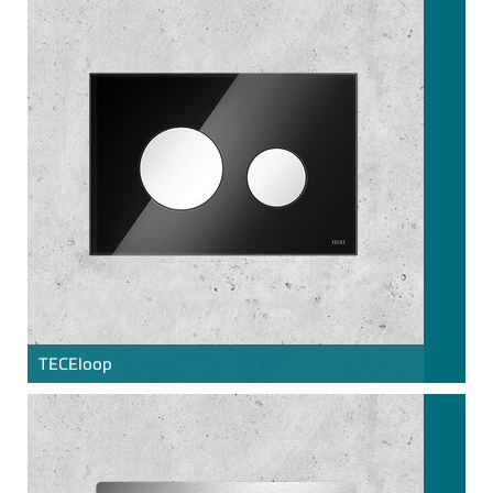
TECE
loop