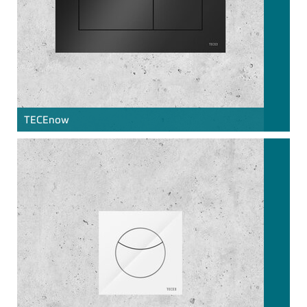
TECE
now