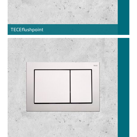
TECE
flushpoint