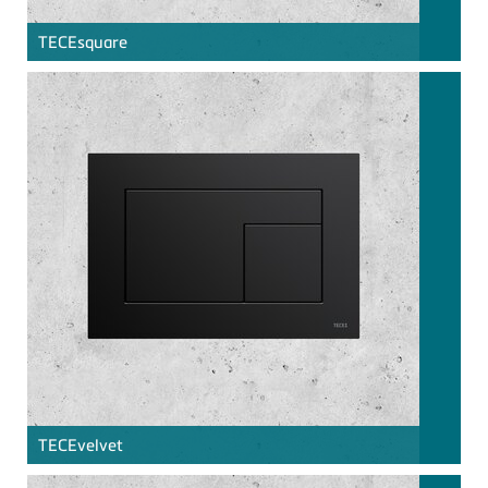
TECE
square
TECE
velvet