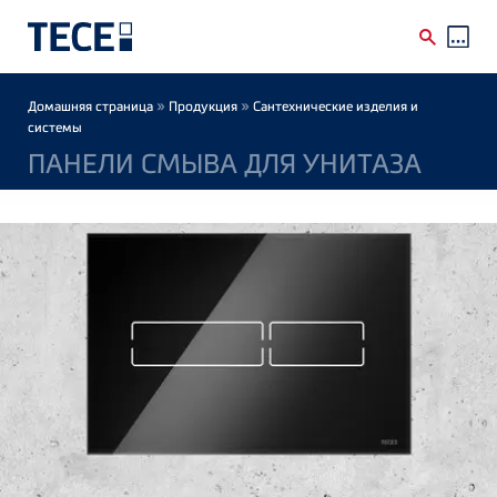
Skip to main content
Breadcrumb
»
»
Домашняя страница
Продукция
Сантехнические изделия и
системы
ПАНЕЛИ СМЫВА ДЛЯ УНИТАЗА